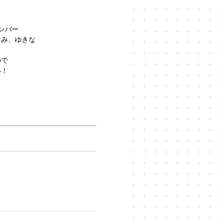
ンバー
おみ、ゆきな
ので
い！