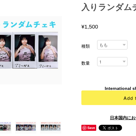
入りランダム
¥1,500
種類
数量
International s
Add 
日本国内にお
Save