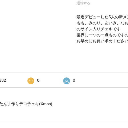
通報する
最近デビューした5人の新メ
もも、みのり、あいみ、な
のサイン入りチェキです
世界に一つの一点ものです
お早めにお買い求めくださ
382
0
0
ん手作りデコチェキ(Xmas)