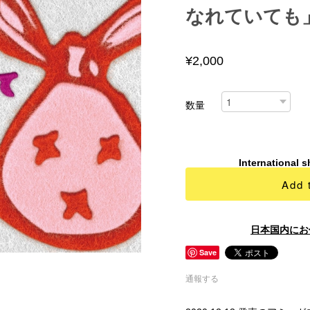
なれていても
¥2,000
数量
International s
Add 
日本国内にお
Save
通報する