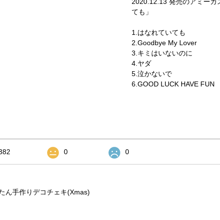
2020.12.13 発売のアミ
ても」
1.はなれていても
2.Goodbye My Lover
3.キミはいないのに
4.ヤダ
5.泣かないで
6.GOOD LUCK HAVE FUN
382
0
0
ん手作りデコチェキ(Xmas)