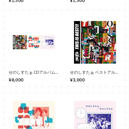
¥1,500
¥1,500
gas」【奇跡の入荷再び】
ングお得パック（6曲入
り）」【奇跡の入荷】
せのしすたぁ CDアルバム3
せのしすたぁ ベストアルバ
枚セット：幻の音源CD-R付
ム THIS IS BEST!!
¥8,000
¥3,000
き