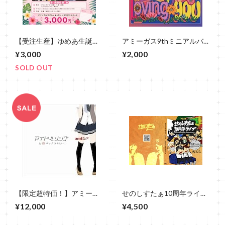
【受注生産】ゆめあ生誕記
アミーガス9thミニアルバ
念タオル＆ポストカード
ム「I Can't Stop Loving
¥3,000
¥2,000
You」
SOLD OUT
【限定超特価！】アミーガ
せのしすたぁ10周年ライブ
ス全CD9枚セット【超特価
DVD
¥12,000
¥4,500
￥12,000】